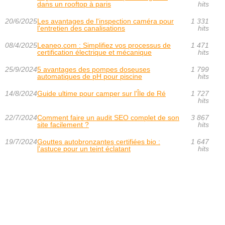
dans un rooftop à paris
hits
20/6/2025
Les avantages de l'inspection caméra pour
1 331
l'entretien des canalisations
hits
08/4/2025
Leaneo.com : Simplifiez vos processus de
1 471
certification électrique et mécanique
hits
25/9/2024
5 avantages des pompes doseuses
1 799
automatiques de pH pour piscine
hits
14/8/2024
Guide ultime pour camper sur l'Île de Ré
1 727
hits
22/7/2024
Comment faire un audit SEO complet de son
3 867
site facilement ?
hits
19/7/2024
Gouttes autobronzantes certifiées bio :
1 647
l'astuce pour un teint éclatant
hits