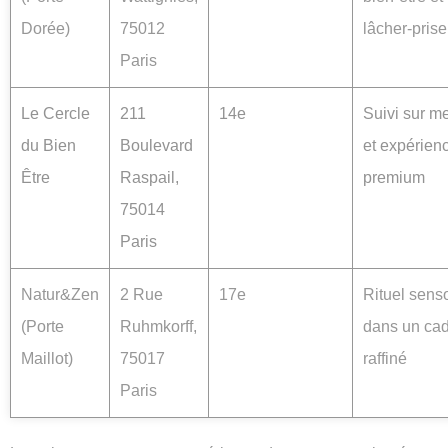
Dorée)
75012
lâcher-prise
Paris
Le Cercle
211
14e
Suivi sur m
du Bien
Boulevard
et expérien
Être
Raspail,
premium
75014
Paris
Natur&Zen
2 Rue
17e
Rituel senso
(Porte
Ruhmkorff,
dans un ca
Maillot)
75017
raffiné
Paris