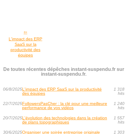
L'impact des ERP
SaaS sur la
productivité des
équipes
De toutes récentes dépêches instant-suspendu.fr sur
instant-suspendu.fr.
06/8/2025
L'impact des ERP SaaS sur la productivité
1 318
des équipes
hits
22/7/2025
FollowersPasCher : la clé pour une meilleure
1 240
performance de vos vidéos
hits
20/7/2025
L'évolution des technologies dans la création
1 557
de plans topographiques
hits
30/6/2025
Organiser une soirée entreprise originale
1 303