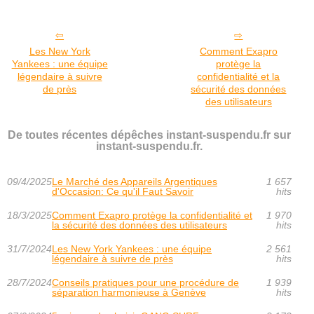
Les New York
Comment Exapro
Yankees : une équipe
protège la
légendaire à suivre
confidentialité et la
de près
sécurité des données
des utilisateurs
De toutes récentes dépêches instant-suspendu.fr sur
instant-suspendu.fr.
09/4/2025
Le Marché des Appareils Argentiques
1 657
d'Occasion: Ce qu'il Faut Savoir
hits
18/3/2025
Comment Exapro protège la confidentialité et
1 970
la sécurité des données des utilisateurs
hits
31/7/2024
Les New York Yankees : une équipe
2 561
légendaire à suivre de près
hits
28/7/2024
Conseils pratiques pour une procédure de
1 939
séparation harmonieuse à Genève
hits