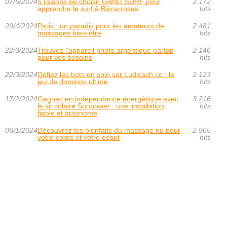
07/6/2024
5 raisons de choisir GANG SURF pour
2 172
apprendre le surf à Biscarrosse
hits
20/4/2024
Paris : un paradis pour les amateurs de
2 481
massages bien-être
hits
22/3/2024
Trouvez l'appareil photo argentique parfait
2 146
pour vos besoins
hits
22/3/2024
Défiez les bots en solo sur Ludicash.co : le
2 123
jeu de dominos ultime
hits
17/2/2024
Gagnez en indépendance énergétique avec
3 216
le kit solaire Sunpower : une installation
hits
fiable et autonome
06/1/2024
Découvrez les bienfaits du massage nu pour
2 965
votre corps et votre esprit
hits