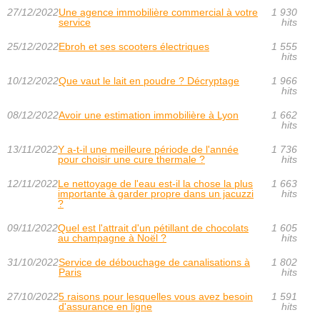
27/12/2022
Une agence immobilière commercial à votre
1 930
service
hits
25/12/2022
Ebroh et ses scooters électriques
1 555
hits
10/12/2022
Que vaut le lait en poudre ? Décryptage
1 966
hits
08/12/2022
Avoir une estimation immobilière à Lyon
1 662
hits
13/11/2022
Y a-t-il une meilleure période de l'année
1 736
pour choisir une cure thermale ?
hits
12/11/2022
Le nettoyage de l'eau est-il la chose la plus
1 663
importante à garder propre dans un jacuzzi
hits
?
09/11/2022
Quel est l'attrait d'un pétillant de chocolats
1 605
au champagne à Noël ?
hits
31/10/2022
Service de débouchage de canalisations à
1 802
Paris
hits
27/10/2022
5 raisons pour lesquelles vous avez besoin
1 591
d'assurance en ligne
hits