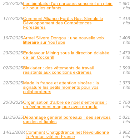
20/7/2025
Les bienfaits d’un parcours sensoriel en plein
1 681
air pour les enfants
hits
17/7/2025
Comment Alliance Forêts Bois Stimule le
1 418
Développement des Compétences
hits
Forestières
16/7/2025
Armel Silvere Dongou : une nouvelle voix
1 408
littéraire sur YouTube
hits
23/6/2025
Endeavour Mining sous la direction éclairée
1 479
de Ian Cockerill
hits
02/6/2025
Blaklader : des vêtements de travail
1 599
résistants aux conditions extrêmes
hits
22/5/2025
Made in france et attention sincère : la
1 373
signature les petits moments pour vos
hits
collaborateurs
20/3/2025
Organisation d'arbre de noël d'entreprise :
1 758
un événement magique avec erronda
hits
11/3/2025
Dépannage général bordeaux : des services
1 821
rapides et fiables
hits
14/12/2024
Comment Chatgptfrance.net Révolutionne
3 952
la Productivité en France
hits