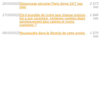
20/10/2022
Dépannage serrurier Paris 4éme 24/7 pas
2 073
cher
hits
17/10/2022
Est-il possible de croire que chaque poisson
1 846
koi a son caractère, certaines variétés étant
hits
génétiquement plus calmes et moins
craintives ?
09/10/2022
Nouveautés dans le lifestyle de cette année
1 570
hits