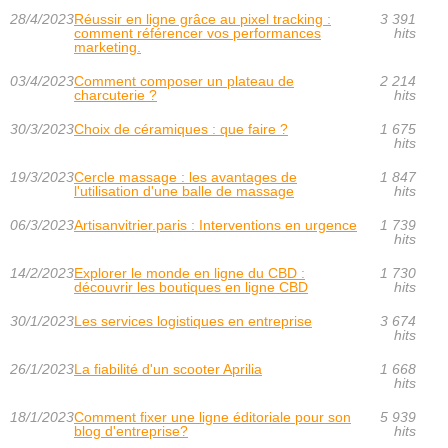
28/4/2023
Réussir en ligne grâce au pixel tracking :
3 391
comment référencer vos performances
hits
marketing.
03/4/2023
Comment composer un plateau de
2 214
charcuterie ?
hits
30/3/2023
Choix de céramiques : que faire ?
1 675
hits
19/3/2023
Cercle massage : les avantages de
1 847
l'utilisation d'une balle de massage
hits
06/3/2023
Artisanvitrier.paris : Interventions en urgence
1 739
hits
14/2/2023
Explorer le monde en ligne du CBD :
1 730
découvrir les boutiques en ligne CBD
hits
30/1/2023
Les services logistiques en entreprise
3 674
hits
26/1/2023
La fiabilité d'un scooter Aprilia
1 668
hits
18/1/2023
Comment fixer une ligne éditoriale pour son
5 939
blog d'entreprise?
hits