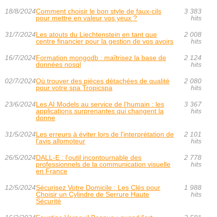
18/8/2024
Comment choisir le bon style de faux-cils
3 383
pour mettre en valeur vos yeux ?
hits
31/7/2024
Les atouts du Liechtenstein en tant que
2 008
centre financier pour la gestion de vos avoirs
hits
16/7/2024
Formation mongodb : maîtrisez la base de
2 124
données nosql
hits
02/7/2024
Où trouver des pièces détachées de qualité
2 080
pour votre spa Tropicspa
hits
23/6/2024
Les AI Models au service de l'humain : les
3 367
applications surprenantes qui changent la
hits
donne
31/5/2024
Les erreurs à éviter lors de l'interprétation de
2 101
l'avis allomoteur
hits
26/5/2024
DALL-E : l'outil incontournable des
2 778
professionnels de la communication visuelle
hits
en France
12/5/2024
Sécurisez Votre Domicile : Les Clés pour
1 988
Choisir un Cylindre de Serrure Haute
hits
Sécurité