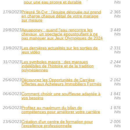
pour une eau propre et durable
hits
17/9/2023
Prieuré St-Cyr : l'équipe dévouée qui prend
2 365
en charge chaque détail de votre mariage
hits
sur mesure
19/8/2023
Aquaponey : quand l'eau rencontre les
3 449
chevaux, un spectacle époustouflant à ne
hits
pas manquer aux Jeux Olympiques de 2024
13/8/2023
Les dernières actualités sur les sorties de
2 331
jeux vidéo
hits
31/7/2023
Les symboles maoris : des marques
2 244
indélébiles de l'histoire et de la tradition
hits
polynésiennes
25/6/2023
Découvrez les Opportunités de Carrière
2 162
Offertes aux Acheteurs Immobiliers Formés
hits
06/6/2023
Comment choisir une souffleuse adaptée à
1 841
vos besoins
hits
20/5/2023
Profitez au maximum du bilan de
1 976
compétences pour améliorer votre carrière
hits
13/5/2023
Création d'un centre de formation pour
2 005
l'excellence professionnelle
hits