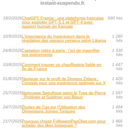
instant-suspendu.fr.
18/2/2026
ChatGPT France : une plateforme française
690 hits
pour exploiter GPT‑5.1 et GPT‑4 avec
support humain en français
10/9/2025
L'importance du magnésium dans la
1 280
régulation des signaux nerveux selon Likama
hits
24/8/2025
Captation vidéo à paris : l'art de magnifier
1 330
vos événements
hits
10/8/2025
Comment trouver un chauffagiste fiable en
1 447
Île-de-France
hits
01/8/2025
Naviguer sur le profil de Dongou Zidane :
1 420
Conseils pour une expérience optimale sur X
hits
25/7/2025
Nettoyage Spécifique selon le Type de Pierre
1 597
: Protéger et Sublimer vos Bijoux
hits
24/7/2025
Études de Cas sur l'Utilisation des
1 494
Dimensions Jointes Toriques
hits
21/7/2025
Pourquoi choisir FollowersPasCher.com pour
1 466
acheter des likes Instagram ?
hits