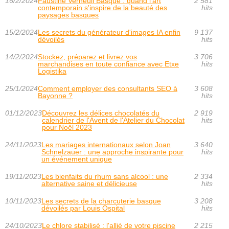
16/2/2024
Faustine Verneuil Basque : quand l'art
2 581
contemporain s'inspire de la beauté des
hits
paysages basques
15/2/2024
Les secrets du générateur d'images IA enfin
9 137
dévoilés
hits
14/2/2024
Stockez, préparez et livrez vos
3 706
marchandises en toute confiance avec Etxe
hits
Logistika
25/1/2024
Comment employer des consultants SEO à
3 608
Bayonne ?
hits
01/12/2023
Découvrez les délices chocolatés du
2 919
calendrier de l'Avent de l'Atelier du Chocolat
hits
pour Noël 2023
24/11/2023
Les mariages internationaux selon Joan
3 640
Schnelzauer : une approche inspirante pour
hits
un événement unique
19/11/2023
Les bienfaits du rhum sans alcool : une
2 334
alternative saine et délicieuse
hits
10/11/2023
Les secrets de la charcuterie basque
3 208
dévoilés par Louis Ospital
hits
24/10/2023
Le chlore stabilisé : l'allié de votre piscine
2 215