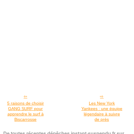
5 raisons de choisir
Les New York
GANG SURF pour
Yankees : une équipe
apprendre le surf à
légendaire à suivre
Biscarrosse
de près
De toutes récentes dépêches instant-suspendu.fr sur