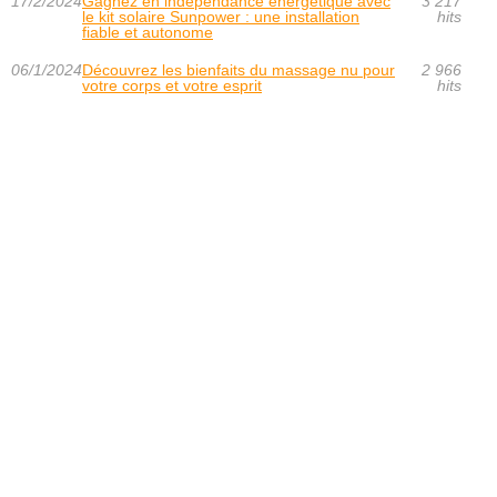
17/2/2024
Gagnez en indépendance énergétique avec
3 217
le kit solaire Sunpower : une installation
hits
fiable et autonome
06/1/2024
Découvrez les bienfaits du massage nu pour
2 966
votre corps et votre esprit
hits