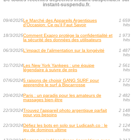
instant-suspendu.fr.
09/4/2025
Le Marché des Appareils Argentiques
1 659
d'Occasion: Ce qu'il Faut Savoir
hits
18/3/2025
Comment Exapro protège la confidentialité et
1 973
la sécurité des données des utilisateurs
hits
06/3/2025
L'impact de l'alimentation sur la longévité
1 487
hits
31/7/2024
Les New York Yankees : une équipe
2 561
légendaire à suivre de près
hits
07/6/2024
5 raisons de choisir GANG SURF pour
2 172
apprendre le surf à Biscarrosse
hits
20/4/2024
Paris : un paradis pour les amateurs de
2 482
massages bien-être
hits
22/3/2024
Trouvez l'appareil photo argentique parfait
2 148
pour vos besoins
hits
22/3/2024
Défiez les bots en solo sur Ludicash.co : le
2 124
jeu de dominos ultime
hits