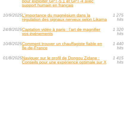
pour exploiter GPT‑5.1 et GPT‑4 avec
support humain en français
10/9/2025
L'importance du magnésium dans la
1 275
régulation des signaux nerveux selon Likama
hits
24/8/2025
Captation vidéo à paris : l'art de magnifier
1 320
vos événements
hits
10/8/2025
Comment trouver un chauffagiste fiable en
1 440
Île-de-France
hits
01/8/2025
Naviguer sur le profil de Dongou Zidane :
1 415
Conseils pour une expérience optimale sur X
hits