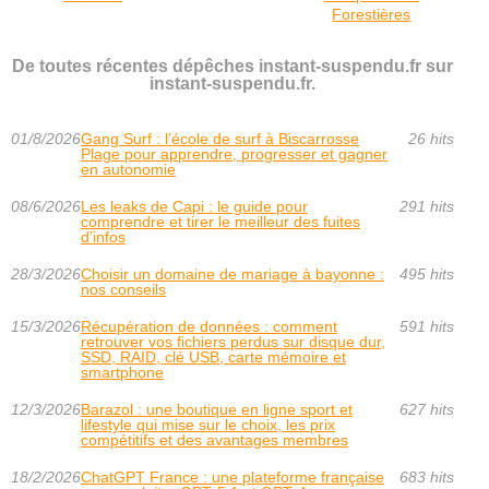
Forestières
De toutes récentes dépêches instant-suspendu.fr sur
instant-suspendu.fr.
01/8/2026
Gang Surf : l’école de surf à Biscarrosse
26 hits
Plage pour apprendre, progresser et gagner
en autonomie
08/6/2026
Les leaks de Capi : le guide pour
291 hits
comprendre et tirer le meilleur des fuites
d’infos
28/3/2026
Choisir un domaine de mariage à bayonne :
495 hits
nos conseils
15/3/2026
Récupération de données : comment
591 hits
retrouver vos fichiers perdus sur disque dur,
SSD, RAID, clé USB, carte mémoire et
smartphone
12/3/2026
Barazol : une boutique en ligne sport et
627 hits
lifestyle qui mise sur le choix, les prix
compétitifs et des avantages membres
18/2/2026
ChatGPT France : une plateforme française
683 hits