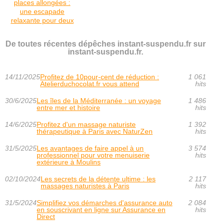
places allongées :
une escapade
relaxante pour deux
De toutes récentes dépêches instant-suspendu.fr sur
instant-suspendu.fr.
14/11/2025
Profitez de 10pour-cent de réduction :
1 061
Atelierduchocolat.fr vous attend
hits
30/6/2025
Les îles de la Méditerranée : un voyage
1 486
entre mer et histoire
hits
14/6/2025
Profitez d'un massage naturiste
1 392
thérapeutique à Paris avec NaturZen
hits
31/5/2025
Les avantages de faire appel à un
3 574
professionnel pour votre menuiserie
hits
extérieure à Moulins
02/10/2024
Les secrets de la détente ultime : les
2 117
massages naturistes à Paris
hits
31/5/2024
Simplifiez vos démarches d'assurance auto
2 084
en souscrivant en ligne sur Assurance en
hits
Direct