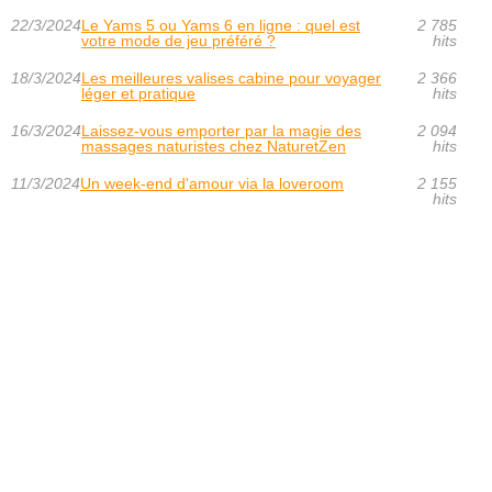
22/3/2024
Le Yams 5 ou Yams 6 en ligne : quel est
2 785
votre mode de jeu préféré ?
hits
18/3/2024
Les meilleures valises cabine pour voyager
2 366
léger et pratique
hits
16/3/2024
Laissez-vous emporter par la magie des
2 094
massages naturistes chez NaturetZen
hits
11/3/2024
Un week-end d'amour via la loveroom
2 155
hits