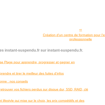
Création d'un centre de formation pour l'
professionnelle
s instant-suspendu.fr sur instant-suspendu.fr.
osse Plage pour apprendre, progresser et gagner en
endre et tirer le meilleur des fuites d’infos
nne : nos conseils
trouver vos fichiers perdus sur disque dur, SSD, RAID, clé
 lifestyle qui mise sur le choix, les prix compétitifs et des