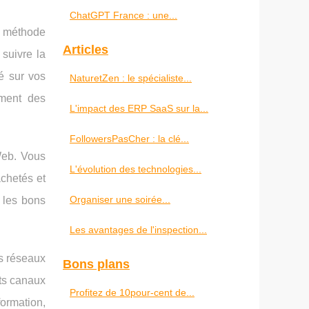
ChatGPT France : une...
te méthode
Articles
 suivre la
é sur vos
NaturetZen : le spécialiste...
ement des
L'impact des ERP SaaS sur la...
FollowersPasCher : la clé...
Web. Vous
L'évolution des technologies...
achetés et
Organiser une soirée...
 les bons
Les avantages de l'inspection...
es réseaux
Bons plans
ts canaux
Profitez de 10pour-cent de...
ormation,