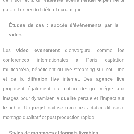
définition et à un
videaste evenementiel
expérimenté
garantit un rendu fidèle et dynamique.
Études de cas : succès d'événements par la
vidéo
Les
video evenement
d’envergure, comme les
conférences internationales à Paris captation
multicaméra, bénéficient du live streaming sur YouTube
et de la
diffusion live
internet. Des
agence live
proposent également du motion design intégré aux
images pour dynamiser la
qualite
perçue et l’impact sur
le public. Un
projet
maîtrisé combine captation diffusion,
montage qualitatif et post production rapide.
Styles de montages et formats livrables