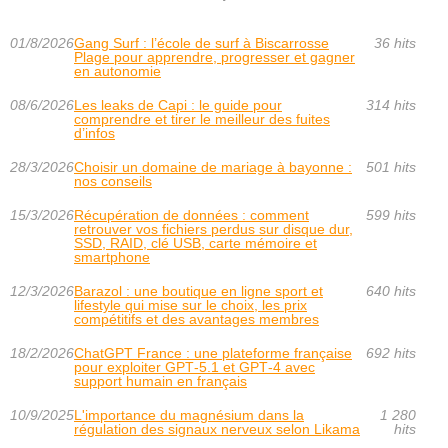
01/8/2026
Gang Surf : l’école de surf à Biscarrosse
36 hits
Plage pour apprendre, progresser et gagner
en autonomie
08/6/2026
Les leaks de Capi : le guide pour
314 hits
comprendre et tirer le meilleur des fuites
d’infos
28/3/2026
Choisir un domaine de mariage à bayonne :
501 hits
nos conseils
15/3/2026
Récupération de données : comment
599 hits
retrouver vos fichiers perdus sur disque dur,
SSD, RAID, clé USB, carte mémoire et
smartphone
12/3/2026
Barazol : une boutique en ligne sport et
640 hits
lifestyle qui mise sur le choix, les prix
compétitifs et des avantages membres
18/2/2026
ChatGPT France : une plateforme française
692 hits
pour exploiter GPT‑5.1 et GPT‑4 avec
support humain en français
10/9/2025
L'importance du magnésium dans la
1 280
régulation des signaux nerveux selon Likama
hits