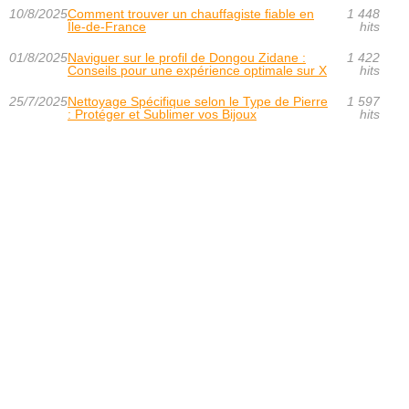
10/8/2025
Comment trouver un chauffagiste fiable en
1 448
Île-de-France
hits
01/8/2025
Naviguer sur le profil de Dongou Zidane :
1 422
Conseils pour une expérience optimale sur X
hits
25/7/2025
Nettoyage Spécifique selon le Type de Pierre
1 597
: Protéger et Sublimer vos Bijoux
hits